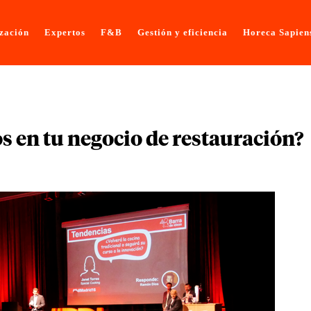
ización
Expertos
F&B
Gestión y eficiencia
Horeca Sapien
os en tu negocio de restauración?