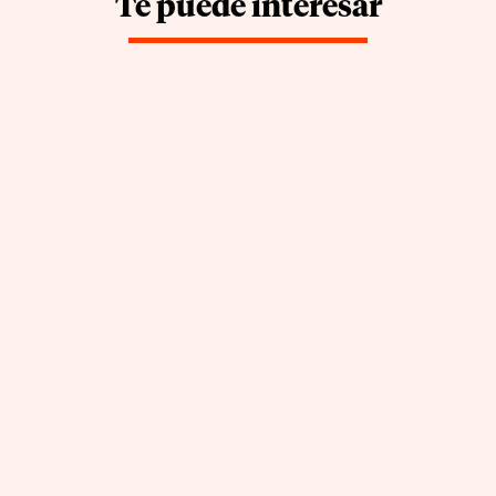
Te puede interesar
APPCC: cómo empezar a
cumplir la ley sin ahogarte
en papeleo (guía 2026)
by
|
Jul 27, 2026
Jon Fernandez