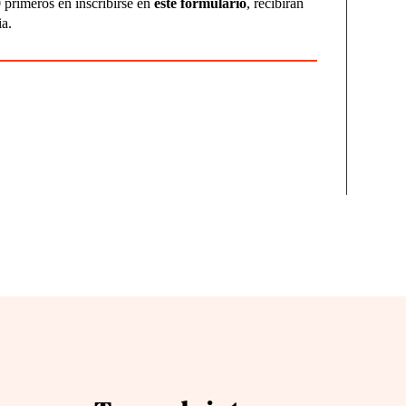
0 primeros en inscribirse en
este formulario
, recibirán
ia.