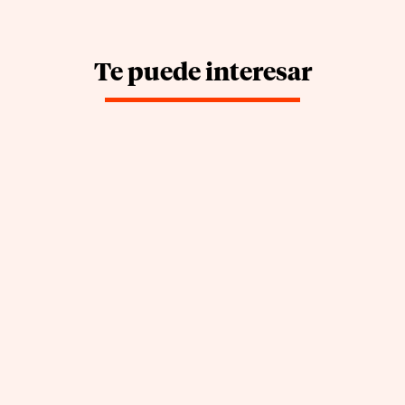
Te puede interesar
APPCC: cómo empezar a
cumplir la ley sin ahogarte
en papeleo (guía 2026)