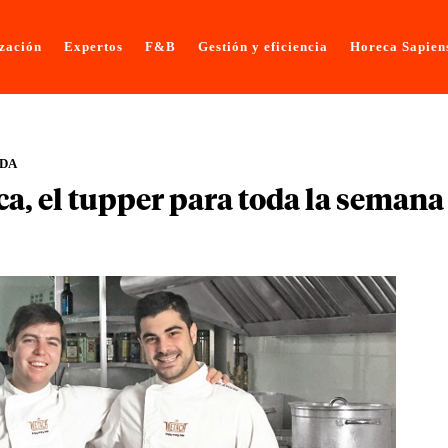
ización
Expertos
F&B
Gestión y eficiencia
Horeca Sapien
ADA
a, el tupper para toda la semana