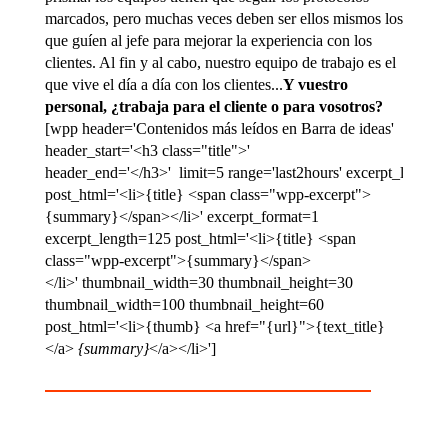
marcados, pero muchas veces deben ser ellos mismos los
que guíen al jefe para mejorar la experiencia con los
clientes. Al fin y al cabo, nuestro equipo de trabajo es el
que vive el día a día con los clientes...
Y vuestro
personal, ¿trabaja para el cliente o para vosotros?
[wpp header='Contenidos
más
leídos
en Barra de ideas'
header_start='<h3 class="title">'
header_end='</h3>' limit=5 range='last2hours' excerpt_length
post_html='<li>{title} <span class="wpp-excerpt">
{summary}</span></li>' excerpt_format=1
excerpt_length=125 post_html='<li>{title} <span
class="wpp-excerpt">{summary}</span>
</li>' thumbnail_width=30 thumbnail_height=30
thumbnail_width=100 thumbnail_height=60
post_html='<li>{thumb} <a href="{url}">{text_title}
</a>
{summary}
</a></li>']