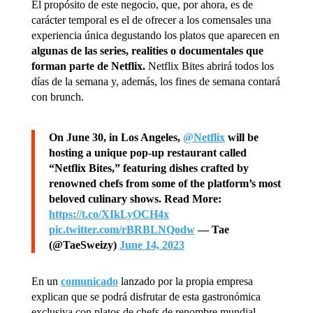
El propósito de este negocio, que, por ahora, es de
carácter temporal es el de ofrecer a los comensales una
experiencia única degustando los platos que aparecen en
algunas de las series, realities o documentales que
forman parte de Netflix.
Netflix Bites abrirá todos los
días de la semana y, además, los fines de semana contará
con brunch.
On June 30, in Los Angeles,
@Netflix
will be
hosting a unique pop-up restaurant called
“Netflix Bites,” featuring dishes crafted by
renowned chefs from some of the platform’s most
beloved culinary shows. Read More:
https://t.co/XIkLyOCH4x
pic.twitter.com/rBRBLNQodw
— Tae
(@TaeSweizy)
June 14, 2023
En un
comunicado
lanzado por la propia empresa
explican que se podrá disfrutar de esta gastronómica
exclusiva con platos de chefs de renombre mundial