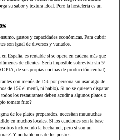
ga su sabor y textura ideal. Pero la hostelería es un
os
nsumo, gustos y capacidades económicas. Para cubrir
tes son igual de diversos y variados.
a en España, es rentable si se opera en cadena más que
olúmenes de clientes. Sería imposible sobrevivir sin 5ª
OPIA, de sus propias cocinas de producción central).
urantes con menús de 15€ por persona sin usar algo de
nos de 15€ el menú, ni hablo).
Si no se quieren disparar
i todos los restaurantes deben acudir a algunos platos o
pio tomate frito?
digma de los platos preparados, necesitan muuuuchas
adido en muchos locales. Si los canelones son la base
nosotros incluyendo la bechamel, pero sí son un
oras?. Y no hablemos de los postres.