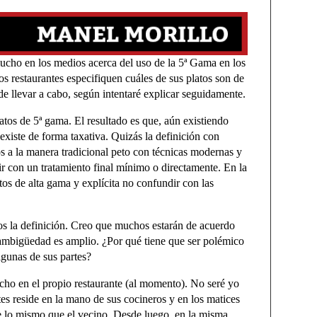
 mucho en los medios acerca del uso de la 5ª Gama en los
os restaurantes especifiquen cuáles de sus platos son de
e llevar a cabo, según intentaré explicar seguidamente.
atos de 5ª gama. El resultado es que, aún existiendo
existe de forma taxativa. Quizás la definición con
s a la manera tradicional peto con técnicas modernas y
 con un tratamiento final mínimo o directamente. En la
tos de alta gama y explícita no confundir con las
mos la definición. Creo que muchos estarán de acuerdo
 ambigüedad es amplio. ¿Por qué tiene que ser polémico
lgunas de sus partes?
ho en el propio restaurante (al momento). No seré yo
es reside en la mano de sus cocineros y en los matices
e lo mismo que el vecino. Desde luego, en la misma