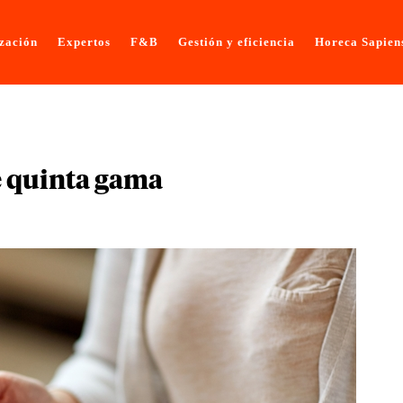
ización
Expertos
F&B
Gestión y eficiencia
Horeca Sapien
e quinta gama