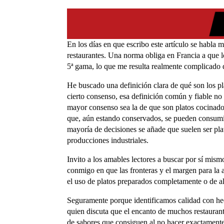
En los días en que escribo este artículo se habla
restaurantes. Una norma obliga en Francia a que l
5ª gama, lo que me resulta realmente complicado d
He buscado una definición clara de qué son los pl
cierto consenso, esa definición común y fiable no 
mayor consenso sea la de que son platos cocinado
que, aún estando conservados, se pueden consumir
mayoría de decisiones se añade que suelen ser pla
producciones industriales.
Invito a los amables lectores a buscar por sí mis
conmigo en que las fronteras y el margen para la
el uso de platos preparados completamente o de a
Seguramente porque identificamos calidad con hec
quien discuta que el encanto de muchos restaurant
de sabores que consiguen al no hacer exactament