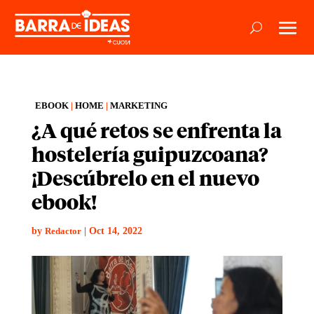
EBOOK
|
HOME
|
MARKETING
¿A qué retos se enfrenta la
hostelería guipuzcoana?
¡Descúbrelo en el nuevo
ebook!
by
|
Oct 14, 2022
Redactor