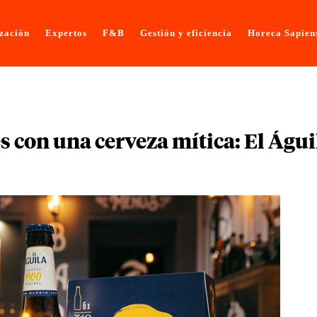
ización
Expertos
F&B
Gestión y eficiencia
Horeca Sapien
s con una cerveza mítica: El Águi