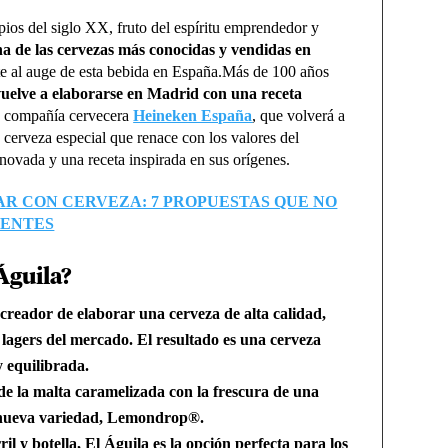
pios del siglo XX, fruto del espíritu emprendedor y
una de las cervezas más conocidas y vendidas en
e al auge de esta bebida en España.Más de 100 años
vuelve a elaborarse en Madrid con una receta
a compañía cervecera
Heineken España
, que volverá a
 cerveza especial que renace con los valores del
vada y una receta inspirada en sus orígenes.
R CON CERVEZA: 7 PROPUESTAS QUE NO
IENTES
Águila?
u creador de elaborar una
cerveza de alta calidad,
e lagers del mercado
. El resultado es una cerveza
y equilibrada.
de la malta caramelizada con la frescura de una
a nueva variedad, Lemondrop®.
il y botella,
El Águila es la opción perfecta para los