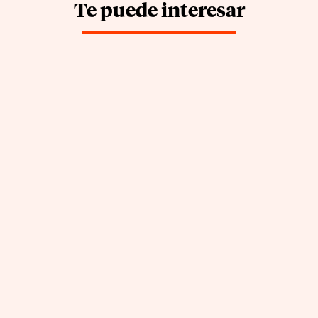
Te puede interesar
¿De verdad funcionan las
redes sociales para llenar
un restaurante?
by
|
Jul 29, 2026
Paula Cordero