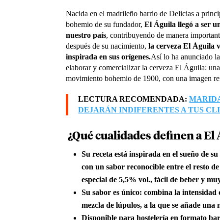
Nacida en el madrileño barrio de Delicias a princi
bohemio de su fundador,
El Águila llegó a ser 
nuestro país
, contribuyendo de manera important
después de su nacimiento,
la cerveza El Águila 
inspirada en sus orígenes.
Así lo ha anunciado l
elaborar y comercializar la cerveza El Águila: una
movimiento bohemio de 1900, con una imagen reno
LECTURA RECOMENDADA:
MARIDA
DEJARÁN INDIFERENTES A TUS CL
¿Qué cualidades definen a El 
Su receta está inspirada en el sueño de s
con un sabor reconocible entre el resto d
especial de 5,5% vol., fácil de beber y mu
Su sabor es único:
combina la intensidad 
mezcla de lúpulos, a la que se añade un
Disponible para hostelería en formato barr