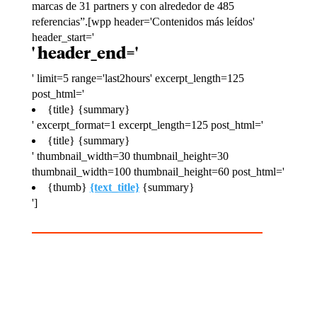
marcas de 31 partners y con alrededor de 485
referencias”.[wpp header='Contenidos más leídos'
header_start='
' header_end='
' limit=5 range='last2hours' excerpt_length=125
post_html='
{title}
{summary}
' excerpt_format=1 excerpt_length=125 post_html='
{title}
{summary}
' thumbnail_width=30 thumbnail_height=30
thumbnail_width=100 thumbnail_height=60 post_html='
{thumb}
{text_title}
{summary}
']