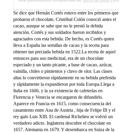
Una publicación compartida de
Barra de ideas
(@barradeideas) el
Se dice que Hernán Cortés estuvo entre los primeros que
probaron el chocolate, Cristóbal Colón conoció antes el
cacao, aunque se sabe que no le prestó la debida
atención. Cortés y sus soldados fueron recibidos y
agraciados con esta bebida. De hecho, es Cortés quien
lleva a España las semillas de cacao y la receta para
obtener tan preciada bebida en 1522.La receta de aquel
entonces para uso medicinal, era de un chocolate
especiado y un tanto picante, a base de cacao, azúcar,
vainilla, chiles o pimientos y clavo de olor. Las clases
altas lo convirtieron rápidamente en su bebida preferida
y rápidamente la expandieron por toda Europa.Llega a
Italia en 1606, y la ya existencia de cafeterías en
Florencia y Venecia se encargaron de difundirlo.
Aparece en Francia en 1615, como consecuencia del
casamiento entre Ana de Austria , hija de Felipe III y el
rey galo Luis XIII. El cardenal Richelieu se volvió un
verdadero adicto. Inglaterra descubre el chocolate en
1657. Alemania en 1679. Y desembarca en Suiza de la