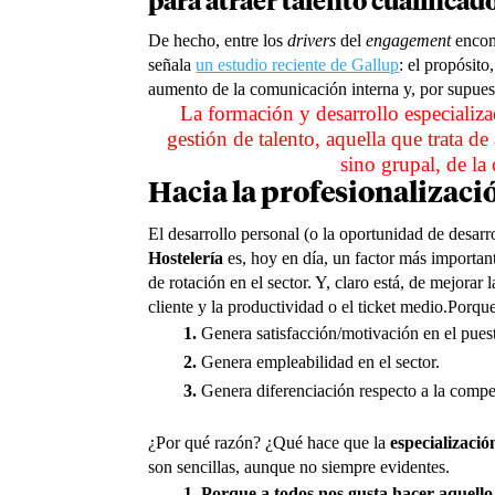
para atraer talento cualificad
De hecho, entre los
drivers
del
engagement
encont
señala
un estudio reciente de Gallup
: el propósito,
aumento de la comunicación interna y, por supuest
La formación y desarrollo especializa
gestión de talento, aquella que trata d
sino grupal, de la
Hacia la profesionalizació
El desarrollo personal (o la oportunidad de desarr
Hostelería
es, hoy en día, un factor más importante
de rotación en el sector. Y, claro está, de mejorar l
cliente y la productividad o el ticket medio.
Porqu
Genera satisfacción/motivación en el puest
Genera empleabilidad en el sector.
Genera diferenciación respecto a la compe
¿Por qué razón? ¿Qué hace que la
especializació
son sencillas, aunque no siempre evidentes.
Porque
a todos nos gusta hacer aquello