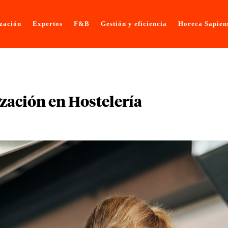
ización
Expertos
F&B
Gestión y eficiencia
Horeca Sapien
ización en Hostelería