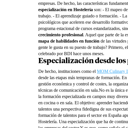
empresas.
De hecho, las características fundament
especialización en Hostelería
son:
- El mapeo de
trabajo.
- El aprendizaje guiado o formación.
- La
psicológicos que aceleren ese desarrollo formati
programa estacional de cursos estandarizados, s
crecimiento profesional
. Aquel que parte de la e
mapa de habilidades en función
de las virtudes
gente le gusta en su puesto de trabajo? Primero, e
celebrado por BDI hace unos meses.
Especialización desde los
De hecho, instituciones como el
MOM Culinary In
desde las etapas más tempranas de formación. En e
gestión económica y control de costes, la organiz
técnicas de comunicación en sala.
No es la única 
la formación especializada en campos muy diversos
en cocina o en sala. El objetivo: aprender haciend
talentos una perspectiva fidedigna de sus expecta
formación de talentos para el sector en España ap
Hostelería. Una especialización que ha de continua
las empresas del sector.
Y es que, como señala el c