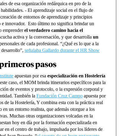
ales de esa organización redárquica en pro de la
 habilidades.
- El aprendizaje social en el flujo de
 creación de entornos de aprendizaje y principios
vo e innovador.
Esto último no significa brindar un
ino emprender
el verdadero camino hacia el
scucha activa y la conversación, y que desarrolla
un
 personales de cada profesional. “¿Qué es lo que a la
l desarrollo”,
señalaba Gallardo durante el HR Show
 primeros pasos
stitute
apuestan por esa
especialización en Hostelería
ste caso, el MOM brinda itinerarios específicos para la
ación de eventos y protocolo, o la expresión corporal y
entidad. También la
Fundación Cruz Campo
apuesta por
 de la Hostelería, Y combina esta con la práctica real
o en un entorno realista, que además otorgue a los
tivas.
Muchas otras organizaciones volcadas en la
uestan hoy en día por la formación especializada en
r en el centro de trabajo, impulsada por los líderes de
hef Juan Pozuelo, “
el secreto de un buen restaurante