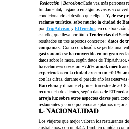
Redacción | Barcelona
Cada vez más personas rea
fundamental, llegando en algunos casos a convertir
condicionando el destino que eligen.
Y, de ese 
reclamo turístico, sabe mucho la ciudad de Ba
por
TripAdvisor
y
ElTenedor
, en colaboración 
estudio, que lleva por título
Tendencias del Secto
resultados en tres aspectos concretos:
datos de t
compañías.
Como conclusión, se perfila una rea
gastronomía se ha convertido en un gran recla
datos sobre la mesa, según datos de TripAdvisor,
barceloneses crece un +7.6% anual, mientras qu
experiencias en la ciudad crecen un +0.1% anu
con las cifras, durante el pasado año las
reservas
Barcelona
y durante el primer trimestre de 2018 
recurrencia de clientes, según datos de ElTenedor
arroja luz sobre otros aspectos claves
para conoc
restaurantes y cómo podemos adaptarnos mejor a 
1.- NACIONALIDAD
Los viajeros que mejor valoran los restaurantes de
australianos, con un 4.42. También puntúan con u