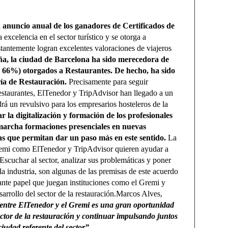
l
anuncio anual de los ganadores de Certificados de
 excelencia en el sector turístico y se otorga a
stantemente logran excelentes valoraciones de viajeros
ña, la ciudad de Barcelona ha sido merecedora de
un 66%) otorgados a Restaurantes. De hecho, ha sido
ría de Restauración.
Precisamente para seguir
 restaurantes, ElTenedor y TripAdvisor han llegado a un
á un revulsivo para los empresarios hosteleros de la
r la digitalización y formación de los profesionales
n marcha formaciones presenciales en nuevas
nas que permitan dar un paso más en este sentido.
La
 Gremi como ElTenedor y TripAdvisor quieren ayudar a
 Escuchar al sector, analizar sus problemáticas y poner
a industria, son algunas de las premisas de este acuerdo
ante papel que juegan instituciones como el Gremi y
rrollo del sector de la restauración.Marcos Alves,
entre ElTenedor y el Gremi es una gran oportunidad
sector de la restauración y continuar impulsando juntos
udad referente del sector”.