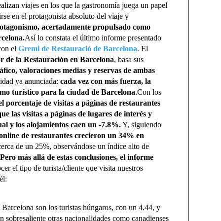
lizan viajes en los que la gastronomía juega un papel
se en el protagonista absoluto del viaje y
protagonismo, acertadamente propulsado como
rcelona.
Así lo constata el último informe presentado
con el
Gremi de Restauració de Barcelona
. El
r de la Restauración en Barcelona
, basa sus
ráfico, valoraciones medias y reservas de ambas
lidad ya anunciada:
cada vez con más fuerza, la
mo turístico para la ciudad de Barcelona
.Con los
el porcentaje de visitas a páginas de restaurantes
e las visitas a páginas de lugares de interés y
al y los alojamientos caen un -7.8%.
Y, siguiendo
 online de restaurantes crecieron un 34% en
cerca de un 25%, observándose un índice alto de
.
Pero más allá de estas conclusiones, el informe
er el tipo de turista/cliente que visita nuestros
él:
 Barcelona son los turistas húngaros, con un 4.44, y
n sobresaliente otras nacionalidades como canadienses