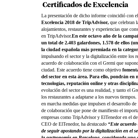
Certificados de Excelencia
La presentación de dicho informe coincidió con e
Excelencia 2018 de TripAdvisor,
que celebran la
alojamientos, restaurantes y experiencias que con
en TripAdvisor.
En este octavo año de la campa
un total de 2.403 galardones, 1.578 de ellos (
la ciudad española más premiada en la catego
impulsando el sector y la digitalización entre los
acuerdo de colaboración con el Gremi que supondr
ciudad. Este acuerdo tiene como objetivo
fomenta
del sector en esta área. Para ello, pondrán e
tecnologías, reputación online y otras discipli
evolución del sector es una realidad, y tanto el
los restaurantes a adaptarse a los nuevos tiempos.
en marcha medidas que impulsen el desarrollo de l
de colaboración que pone de manifiesto el import
empresas como TripAdvisor y ElTenedor en el desa
CEO de ElTenedor, ha
destacado
“Este acuerdo 
de seguir apostando por la digitalización en el 
la gastronomía en Barcelona, considerada una ci