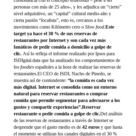
consonancia con el concepto
millennial
– pese a ser
personas con más de 25 años-, y les adjudica un “cierto”
nivel adquisitivo, un “capital” cultural medio-alto y
cierta pasión “localista”, esto es, cercanos a los
movimientos como Kilómetro cero o
Slow food
.
Este
target ya hace el 30 % de sus reservas de
restaurantes por Internet y son cada vez más
fanáticos de pedir comida a domicilio a golpe de
clic.
Así lo refleja el informe realizado por Ipsos para
ISDIgital.data que ha analizado los comportamientos de
los
foodies
españoles a la hora de realizar las reservas de
restaurantes.El CEO de ISDI, Nacho de Pinedo, se
muestra así de contundente:
“la comida es cada vez
más digital. Internet se consolida como un entorno
natural para reservar restaurantes o comprar
comida que permite segmentar para adecuarse a los
gustos y compartir experiencias”.
Reservar
restaurante o pedir comida a golpe de clic.
Del análisis
de las reservas de restaurantes a través de Internet se
desprende que el gasto medio es de
42 euros
y que hasta
el momento se utilizan los canales digitales en el 30 %