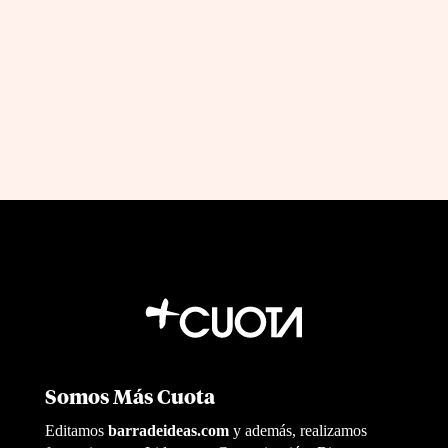
sabes qué decisiones tomar
by
|
Jul 12, 2026
Jon Fernandez
Somos Más Cuota
Editamos
barradeideas.com
y además, realizamos