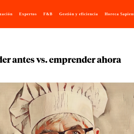
ización
Expertos
F&B
Gestión y eficiencia
Horeca Sapien
er antes vs. emprender ahora