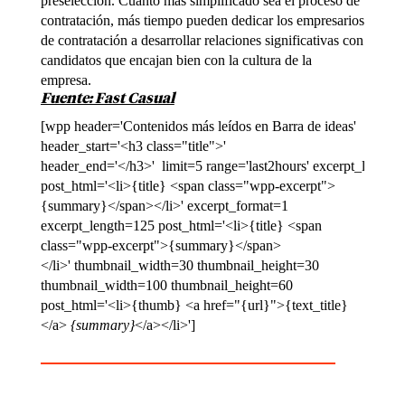
preselección. Cuanto más simplificado sea el proceso de
contratación, más tiempo pueden dedicar los empresarios
de contratación a desarrollar relaciones significativas con
candidatos que encajan bien con la cultura de la
empresa.
Fuente: Fast Casual
[wpp header='Contenidos
más
leídos
en Barra de ideas'
header_start='<h3 class="title">'
header_end='</h3>' limit=5 range='last2hours' excerpt_length
post_html='<li>{title} <span class="wpp-excerpt">
{summary}</span></li>' excerpt_format=1
excerpt_length=125 post_html='<li>{title} <span
class="wpp-excerpt">{summary}</span>
</li>' thumbnail_width=30 thumbnail_height=30
thumbnail_width=100 thumbnail_height=60
post_html='<li>{thumb} <a href="{url}">{text_title}
</a>
{summary}
</a></li>']