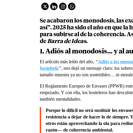
Se acabaron los monodosis, las exc
así”. 2025 ha sido el año en que la 
para subirse al de la coherencia. A
de
Barra de Ideas
.
1. Adiós al monodosis… y al 
El artículo más leído del año,
“
Adiós a los monod
hostelería
”
, nos dejó un mensaje claro: los sobre
tamaño muestra ya no son sostenibles… ni moralm
El Reglamento Europeo de Envases (PPWR) entra e
empezado. Y con ella, los hosteleros han descubier
también mentalidades.
Porque lo difícil no será sustituir los enva
resistencia a dejar de hacer lo de siempre.
otros están aprovechando la ola para redis
razón— de coherencia ambiental.