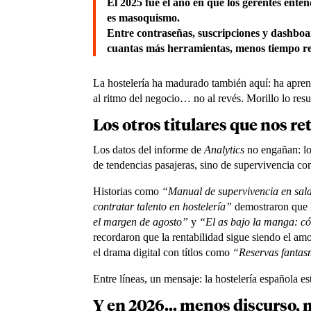
El 2025 fue el año en que los gerentes ente
es masoquismo.
Entre contraseñas, suscripciones y dashboa
cuantas más herramientas, menos tiempo re
La hostelería ha madurado también aquí: ha apren
al ritmo del negocio… no al revés. Morillo lo resu
Los otros titulares que nos re
Los datos del informe de
Analytics
no engañan: lo
de tendencias pasajeras, sino de supervivencia con
Historias como
“Manual de supervivencia en sala
contratar talento en hostelería”
demostraron que 
el margen de agosto”
y
“El as bajo la manga: có
recordaron que la rentabilidad sigue siendo el am
el drama digital con títlos como
“Reservas fantasm
Entre líneas, un mensaje: la hostelería española est
Y en
2026... menos discurso, 