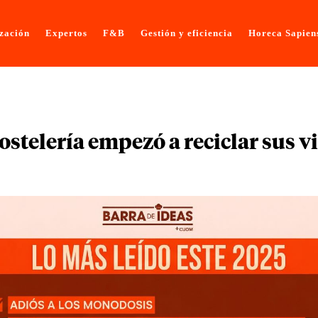
ización
Expertos
F&B
Gestión y eficiencia
Horeca Sapien
hostelería empezó a reciclar sus 