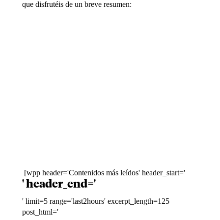
que disfrutéis de un breve resumen:
[wpp header='Contenidos más leídos' header_start='
' header_end='
' limit=5 range='last2hours' excerpt_length=125
post_html='