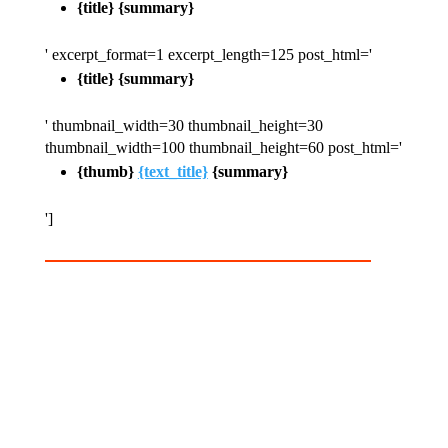
{title}
{summary}
' excerpt_format=1 excerpt_length=125 post_html='
{title}
{summary}
' thumbnail_width=30 thumbnail_height=30
thumbnail_width=100 thumbnail_height=60 post_html='
{thumb}
{text_title}
{summary}
']