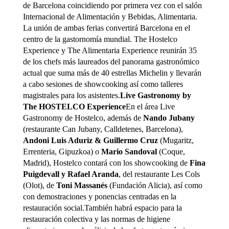
de Barcelona coincidiendo por primera vez con el salón
Internacional de Alimentación y Bebidas, Alimentaria.
La unión de ambas ferias convertirá Barcelona en el
centro de la gastornomía mundial. The Hostelco
Experience y The Alimentaria Experience reunirán 35
de los chefs más laureados del panorama gastronómico
actual que suma más de 40 estrellas Michelin y llevarán
a cabo sesiones de showcooking así como talleres
magistrales para los asistentes.
Live Gastronomy by
The HOSTELCO Experience
En el área Live
Gastronomy de Hostelco, además de
Nando Jubany
(restaurante Can Jubany, Calldetenes, Barcelona),
Andoni Luis Aduriz & Guillermo Cruz
(Mugaritz,
Errenteria, Gipuzkoa) o
Mario Sandoval
(Coque,
Madrid), Hostelco contará con los showcooking de
Fina
Puigdevall y Rafael Aranda
, del restaurante Les Cols
(Olot), de
Toni Massanés
(Fundación Alicia), así como
con demostraciones y ponencias centradas en la
restauración social.También habrá espacio para la
restauración colectiva y las normas de higiene