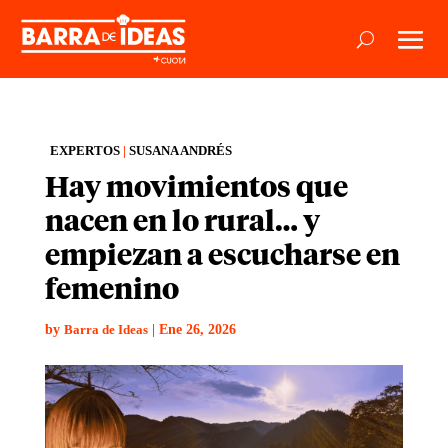
EXPERTOS
|
SUSANA ANDRÉS
Hay movimientos que
nacen en lo rural… y
empiezan a escucharse en
femenino
by
|
Ene 26, 2026
Barra de Ideas