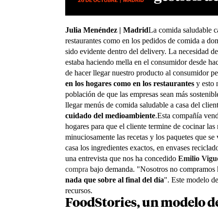
Julia Menéndez | Madrid
La comida saludable cad
restaurantes como en los pedidos de comida a dom
sido evidente dentro del delivery. La necesidad d
estaba haciendo mella en el consumidor desde ha
de hacer llegar nuestro producto al consumidor 
en los hogares como en los restaurantes
y esto 
población de que las empresas sean más sostenible
llegar menús de comida saludable a casa del clien
cuidado del medioambiente
.Esta compañía ven
hogares para que el cliente termine de cocinar la
minuciosamente las recetas y los paquetes que se v
casa los ingredientes exactos, en envases reciclad
una entrevista que nos ha concedido
Emilio Vi
gu
compra
bajo demanda. "Nosotros no compramos h
nada que sobre al final del día
". Este modelo de 
recursos.
FoodStories, un modelo de