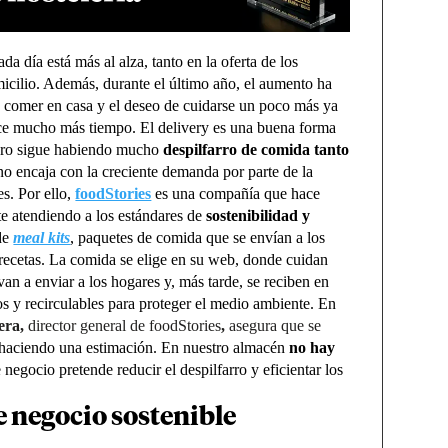
a día está más al alza, tanto en la oferta de los
icilio. Además, durante el último año, el aumento ha
e comer en casa y el deseo de cuidarse un poco más ya
ce mucho más tiempo. El delivery es una buena forma
pero sigue habiendo mucho
despilfarro de comida tanto
no encaja con la creciente demanda por parte de la
s. Por ello,
foodStories
es una compañía que hace
te atendiendo a los estándares de
sostenibilidad y
de
meal kits
, paquetes de comida que se envían a los
s recetas. La comida se elige en su web, donde cuidan
an a enviar a los hogares y, más tarde, se reciben en
os y recirculables para proteger el medio ambiente. En
era,
director general de foodStories
,
asegura que se
aciendo una estimación. En nuestro almacén
no hay
negocio pretende reducir el despilfarro y eficientar los
 negocio sostenible