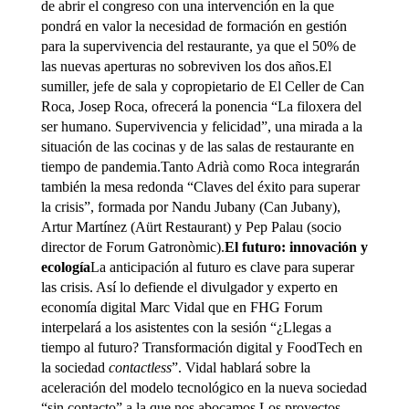
de abrir el congreso con una intervención en la que
pondrá en valor la necesidad de formación en gestión
para la supervivencia del restaurante, ya que el 50% de
las nuevas aperturas no sobreviven los dos años.El
sumiller, jefe de sala y copropietario de El Celler de Can
Roca, Josep Roca, ofrecerá la ponencia “La filoxera del
ser humano. Supervivencia y felicidad”, una mirada a la
situación de las cocinas y de las salas de restaurante en
tiempo de pandemia.Tanto Adrià como Roca integrarán
también la mesa redonda “Claves del éxito para superar
la crisis”, formada por Nandu Jubany (Can Jubany),
Artur Martínez (Aürt Restaurant) y Pep Palau (socio
director de Forum Gatronòmic).
El futuro: innovación y
ecología
La anticipación al futuro es clave para superar
las crisis. Así lo defiende el divulgador y experto en
economía digital Marc Vidal que en FHG Forum
interpelará a los asistentes con la sesión “¿Llegas a
tiempo al futuro? Transformación digital y FoodTech en
la sociedad
contactless
”. Vidal hablará sobre la
aceleración del modelo tecnológico en la nueva sociedad
“sin contacto” a la que nos abocamos.Los proyectos