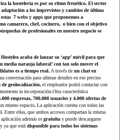
iza la hostelería es por su ritmo frenético. El sector
 adaptación a los imprevistos y cambios de última
o estas 7 webs y apps que proponemos a
mo camarero, chef, cocinero, o bien con el objetivo
úsquedas de profesionales en nuestro negocio se
Hosteleo acaba de lanzar su ‘app’ móvil para que
u media naranja laboral’ con tan solo mover el
idatos es a tiempo real.
A través de
un chat en
na conversación para ultimar detalles en ese preciso
 de geolocalización,
el empleador podrá contactar con
 momento la incorporación.Otra característica
5.000 empresas, 700.000 usuarios y 4.000 ofertas de
 un mismo espacio
.
La aplicación cuenta con todas las
il. Entre ellas, que ambos accesos compartan la misma
a aplicación además es
gratuita
y puede descargarse
ay ya que está
disponible para todos los sistemas