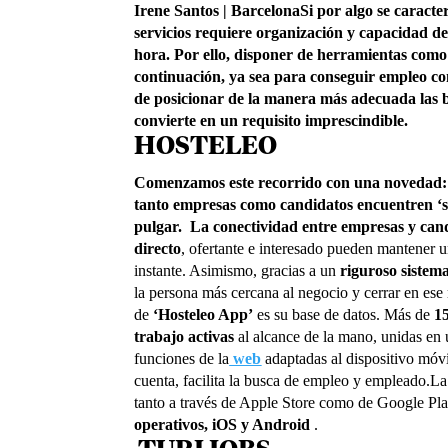
Irene Santos | Barcelona
Si por algo se caracter
servicios requiere organización y capacidad de
hora. Por ello, disponer de herramientas com
continuación, ya sea para conseguir empleo co
de posicionar de la manera más adecuada las b
convierte en un requisito imprescindible.
HOSTELEO
Comenzamos este recorrido con una novedad: 
tanto empresas como candidatos encuentren ‘s
pulgar. La conectividad entre empresas y cand
directo
, ofertante e interesado pueden mantener u
instante. Asimismo, gracias a un
riguroso sistema
la persona más cercana al negocio y cerrar en ese
de
‘Hosteleo App’
es su base de datos. Más de
1
trabajo activas
al alcance de la mano,
unidas en
funciones de la
web
adaptadas al dispositivo móv
cuenta, facilita la busca de empleo y empleado.L
tanto a través de Apple Store como de Google Pl
operativos, iOS y Android
.