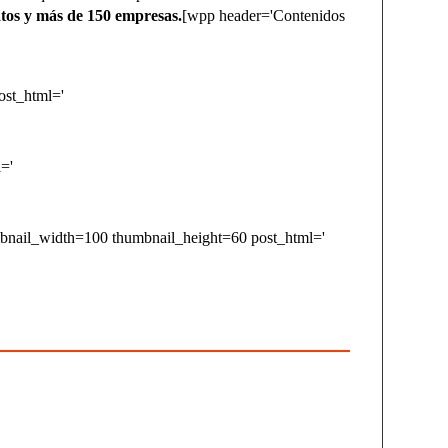
tos y más de 150 empresas.
[wpp header='Contenidos
post_html='
l='
bnail_width=100 thumbnail_height=60 post_html='