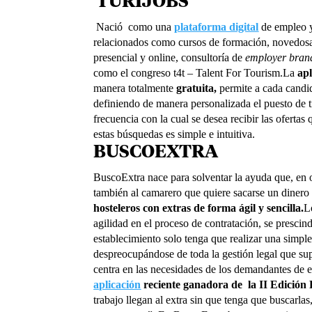
TURIJOBS
Nació como una
plataforma digital
de empleo y
relacionados como cursos de formación, novedosas
presencial y online, consultoría de
employer bran
como el congreso t4t – Talent For Tourism.La
apl
manera totalmente
gratuita,
permite a cada candid
definiendo de manera personalizada el puesto de t
frecuencia con la cual se desea recibir las ofert
estas búsquedas es simple e intuitiva.
BUSCOEXTRA
BuscoExtra nace para solventar la ayuda que, en o
también al camarero que quiere sacarse un dinero 
hosteleros con extras de forma ágil y sencilla.
L
agilidad en el proceso de contratación, se prescind
establecimiento solo tenga que realizar una simple
despreocupándose de toda la gestión legal que su
centra en las necesidades de los demandantes de 
aplicación
reciente ganadora de
la II Edició
trabajo llegan al extra sin que tenga que buscarlas