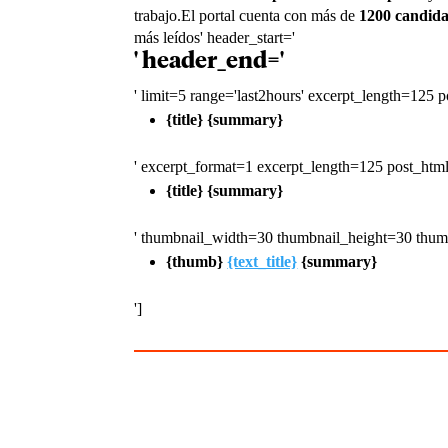
trabajo.El portal cuenta con más de
1200 candida
más leídos' header_start='
' header_end='
' limit=5 range='last2hours' excerpt_length=125 
{title}
{summary}
' excerpt_format=1 excerpt_length=125 post_htm
{title}
{summary}
' thumbnail_width=30 thumbnail_height=30 thum
{thumb}
{text_title}
{summary}
']