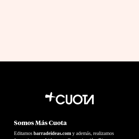
sabes qué decisiones tomar
by
|
Jul 12, 2026
Jon Fernandez
Somos Más Cuota
Editamos
barradeideas.com
y además, realizamos