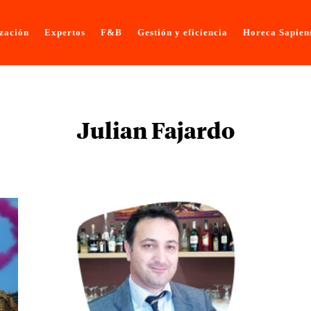
ización
Expertos
F&B
Gestión y eficiencia
Horeca Sapien
Julian Fajardo