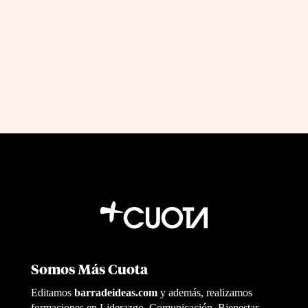
experiencia
by
|
Jul 4, 2026
Jon Fernandez
Somos Más Cuota
Editamos
barradeideas.com
y además, realizamos
formaciones en Liderazgo, Comunicación, Bienestar,