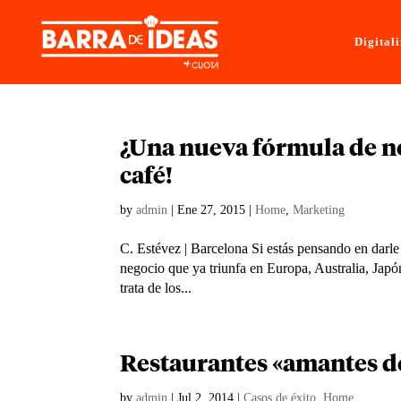
Digital
¿Una nueva fórmula de ne
café!
by
admin
|
Ene 27, 2015
|
Home
,
Marketing
C. Estévez | Barcelona Si estás pensando en darle
negocio que ya triunfa en Europa, Australia, Jap
trata de los...
Restaurantes «amantes de
by
admin
|
Jul 2, 2014
|
Casos de éxito
,
Home