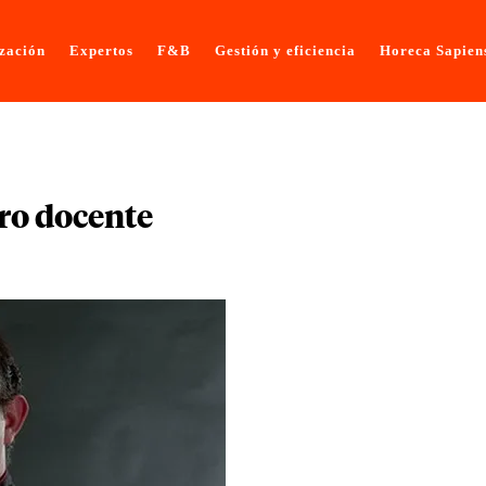
ización
Expertos
F&B
Gestión y eficiencia
Horeca Sapien
ro docente