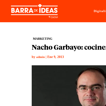
Digital
MARKETING
Nacho Garbayo: cocine
by
|
Ene 9, 2013
admin