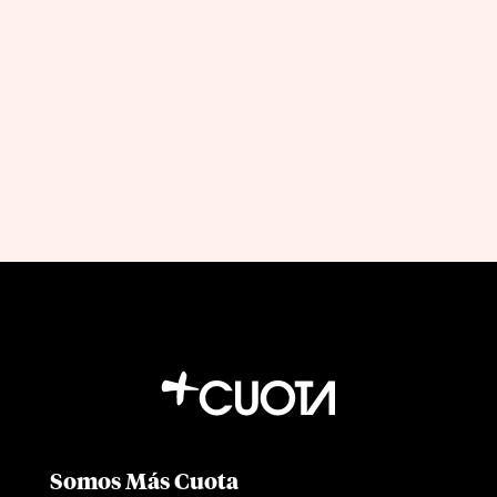
Abrir un restaurante no es difícil si
sabes qué decisiones tomar
by
|
Jul 12, 2026
Jon Fernandez
Somos Más Cuota