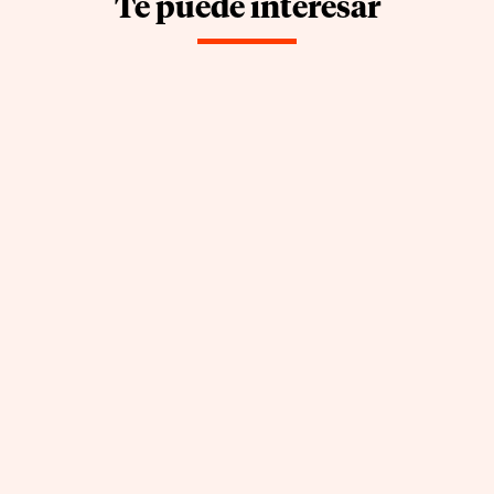
Te puede interesar
La checklist de cocina profesional:
´la idea de Escoffier que un cirujano
de Boston demostró