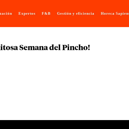
ización
Expertos
F&B
Gestión y eficiencia
Horeca Sapien
xitosa Semana del Pincho!