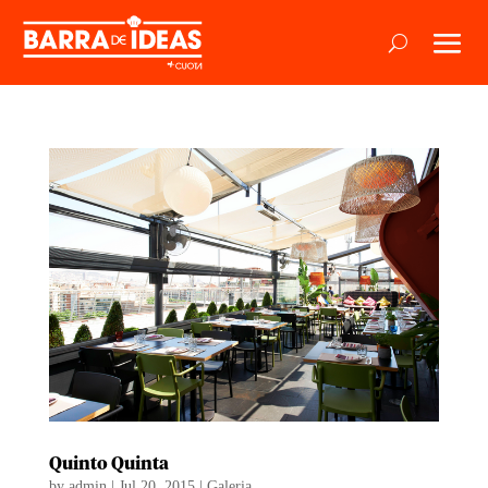
Quinto Quinta
by
admin
|
Jul 20, 2015
|
Galeria