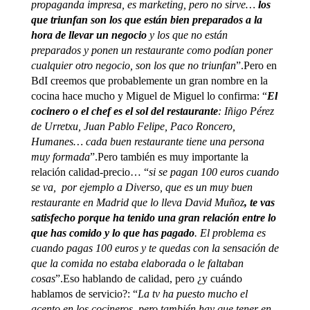
propaganda impresa, es marketing, pero no sirve…
los
que triunfan son los que están bien preparados a la
hora de llevar un negocio
y los que no están
preparados y ponen un restaurante como podían poner
cualquier otro negocio, son los que no triunfan
”.Pero en
BdI creemos que probablemente un gran nombre en la
cocina hace mucho y Miguel de Miguel lo confirma: “
El
cocinero o el chef es el sol del restaurante
: Iñigo Pérez
de Urretxu, Juan Pablo Felipe, Paco Roncero,
Humanes… cada buen restaurante tiene una persona
muy formada
”.Pero también es muy importante la
relación calidad-precio… “
si se pagan 100 euros cuando
se va, por ejemplo a Diverso, que es un muy buen
restaurante en Madrid que lo lleva David Muñoz
, te vas
satisfecho porque ha tenido una gran relación entre lo
que has comido y lo que has pagado
. El problema es
cuando pagas 100 euros y te quedas con la sensación de
que la comida no estaba elaborada o le faltaban
cosas
”.Eso hablando de calidad, pero ¿y cuándo
hablamos de servicio?: “
La tv ha puesto mucho el
acento en los cocineros, pero también hay que tener en