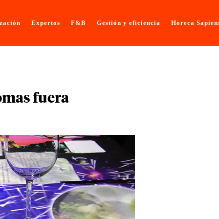
ización
Expertos
F&B
Gestión y eficiencia
Horeca Sapien
omas fuera