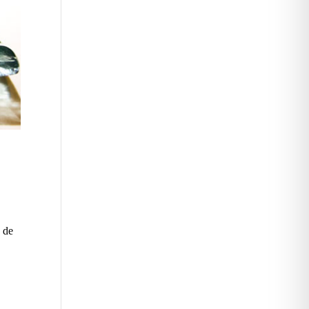
n
e de