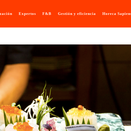
ización
Expertos
F&B
Gestión y eficiencia
Horeca Sapien