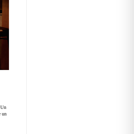
. Un
e un