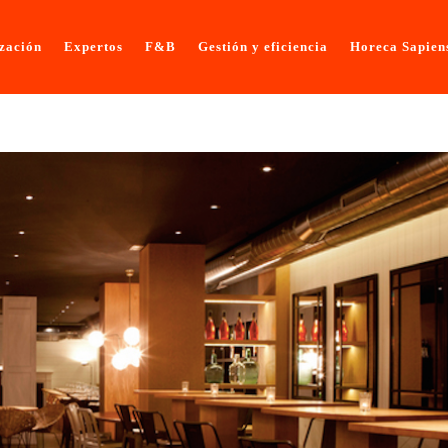
ización
Expertos
F&B
Gestión y eficiencia
Horeca Sapien