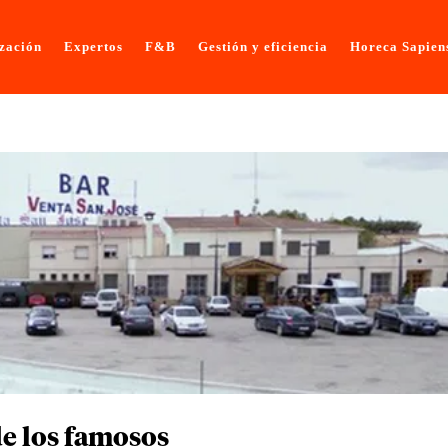
ización
Expertos
F&B
Gestión y eficiencia
Horeca Sapien
de los famosos