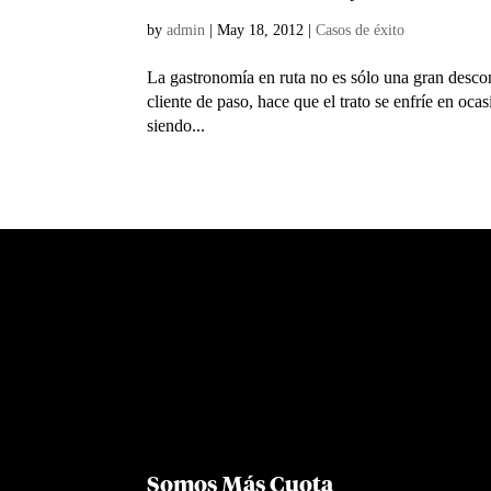
by
admin
|
May 18, 2012
|
Casos de éxito
La gastronomía en ruta no es sólo una gran desco
cliente de paso, hace que el trato se enfríe en oc
siendo...
Somos Más Cuota