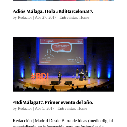
Adiós Málaga. Hola #BdiBarcelona17.
by
Redactor
|
Abr 27, 2017
|
Entrevistas
,
Home
#BdiMálaga17. Primer evento del año.
by
Redactor
|
Abr 5, 2017
|
Entrevistas
,
Home
Redacción | Madrid Desde Barra de ideas (medio digital
especializado en información para profesionales de