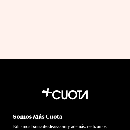
sabes qué decisiones tomar
by
|
Jul 12, 2026
Jon Fernandez
Somos Más Cuota
Editamos
barradeideas.com
y además, realizamos