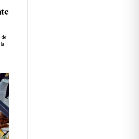
nte
s de
 la