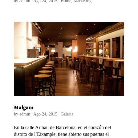
by
admin
|
Ago 24, 2015
|
Home
,
Marketing
Malgam
by
admin
|
Ago 24, 2015
|
Galeria
En la calle Aribau de Barcelona, en el corazón del
distrito de l’Eixample, tiene abierto sus puertas el